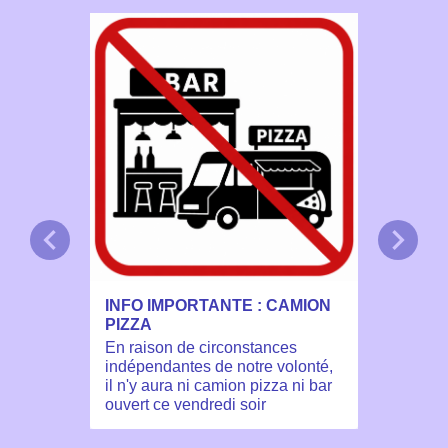
chevron_left
chevron_right
INFO IMPORTANTE : CAMION
Recher
PIZZA
animate
En raison de circonstances
La Mair
indépendantes de notre volonté,
il n'y aura ni camion pizza ni bar
ouvert ce vendredi soir