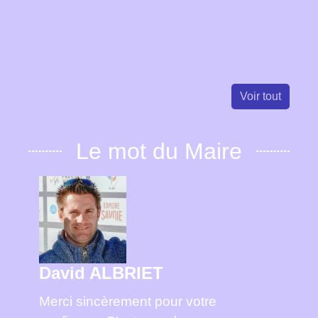
Voir tout
Le mot du Maire
David ALBRIET
Merci sincèrement pour votre