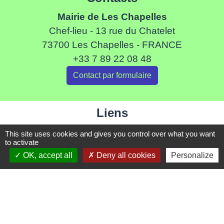
Mairie de Les Chapelles
Chef-lieu - 13 rue du Chatelet
73700 Les Chapelles - FRANCE
+33 7 89 22 08 48
Contact par formulaire
Liens
Communauté de Commune de Haute Tarentaise
This site uses cookies and gives you control over what you want
to activate
Service Public
OK, accept all
Deny all cookies
Personalize
Assemblée du Pays Tarentaise Vanoise
Conseil Départemental de Savoie
Région Auvergne-Rhone-Alpes
Mentions légales
-
Politique de confidentialité
-