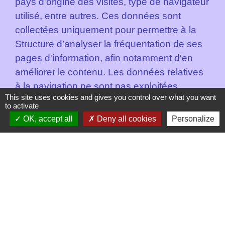
pays d’origine des visites, type de navigateur
utilisé, entre autres. Ces données sont
collectées uniquement pour permettre à la
Structure d’analyser la fréquentation de ses
pages d'information, afin notamment d'en
améliorer le contenu. Les données relatives
à la navigation ne sont pas exploitées
This site uses cookies and gives you control over what you want
nominativement.
to activate
OK, accept all
Deny all cookies
Personalize
- Coordonnées et messages envoyés par le
biais de formulaires hébergés par le Site
Lors de l’envoi d’un message par le biais
d’un formulaire, vous acceptez
volontairement d’indiquer les données
personnelles éventuellement demandées
par la Structure pour traiter votre demande.