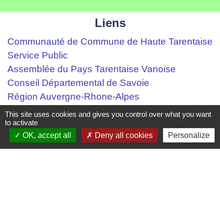
Liens
Communauté de Commune de Haute Tarentaise
Service Public
Assemblée du Pays Tarentaise Vanoise
Conseil Départemental de Savoie
Région Auvergne-Rhone-Alpes
This site uses cookies and gives you control over what you want
Mentions légales
-
Politique de confidentialité
-
to activate
OK, accept all
Deny all cookies
Personalize
Accessibilité
-
Plan du site
-
Gestion des cookies
Site créé en partenariat avec Réseau des Communes