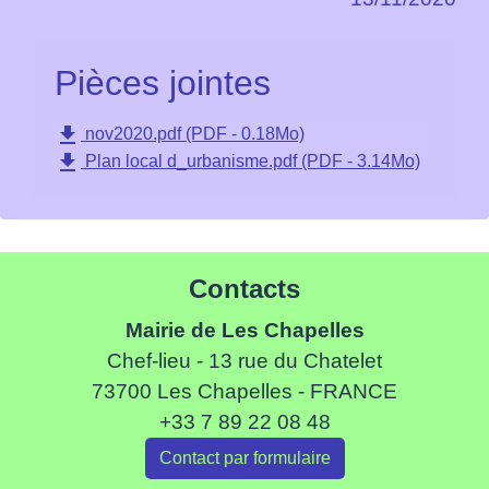
Pièces jointes
file_download
nov2020.pdf (PDF - 0.18Mo)
file_download
Plan local d_urbanisme.pdf (PDF - 3.14Mo)
Contacts
Mairie de Les Chapelles
Chef-lieu - 13 rue du Chatelet
73700 Les Chapelles - FRANCE
+33 7 89 22 08 48
Contact par formulaire