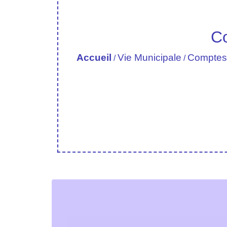
Co
Accueil
Vie Municipale
Comptes-
/
/