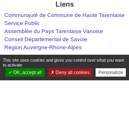
Liens
Communauté de Commune de Haute Tarentaise
Service Public
Assemblée du Pays Tarentaise Vanoise
Conseil Départemental de Savoie
Région Auvergne-Rhone-Alpes
This site uses cookies and gives you control over what you want
Mentions légales
-
Politique de confidentialité
-
to activate
OK, accept all
Deny all cookies
Personalize
Accessibilité
-
Plan du site
-
Gestion des cookies
Site créé en partenariat avec Réseau des Communes