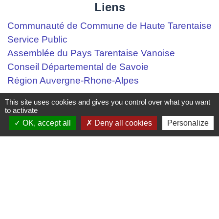
Liens
Communauté de Commune de Haute Tarentaise
Service Public
Assemblée du Pays Tarentaise Vanoise
Conseil Départemental de Savoie
Région Auvergne-Rhone-Alpes
This site uses cookies and gives you control over what you want
Mentions légales
-
Politique de confidentialité
-
to activate
OK, accept all
Deny all cookies
Personalize
Accessibilité
-
Plan du site
-
Gestion des cookies
Site créé en partenariat avec Réseau des Communes