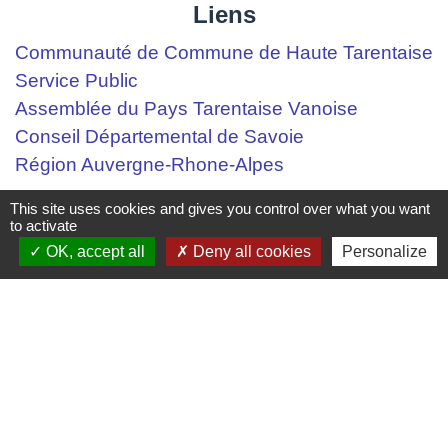
Liens
Communauté de Commune de Haute Tarentaise
Service Public
Assemblée du Pays Tarentaise Vanoise
Conseil Départemental de Savoie
Région Auvergne-Rhone-Alpes
This site uses cookies and gives you control over what you want
Mentions légales
-
Politique de confidentialité
-
to activate
OK, accept all
Deny all cookies
Personalize
Accessibilité
-
Plan du site
-
Gestion des cookies
Site créé en partenariat avec Réseau des Communes