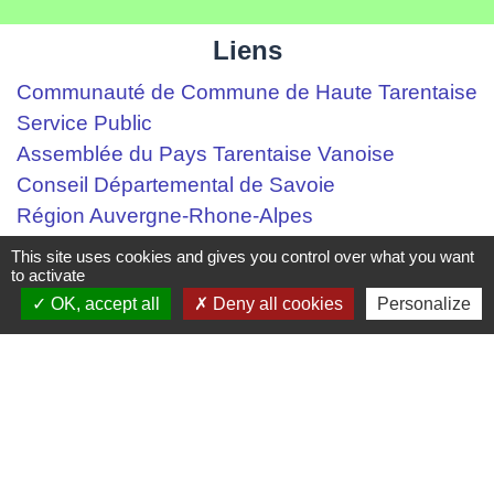
Liens
Communauté de Commune de Haute Tarentaise
Service Public
Assemblée du Pays Tarentaise Vanoise
Conseil Départemental de Savoie
Région Auvergne-Rhone-Alpes
This site uses cookies and gives you control over what you want
Mentions légales
-
Politique de confidentialité
-
to activate
OK, accept all
Deny all cookies
Personalize
Accessibilité
-
Plan du site
-
Gestion des cookies
Site créé en partenariat avec Réseau des Communes